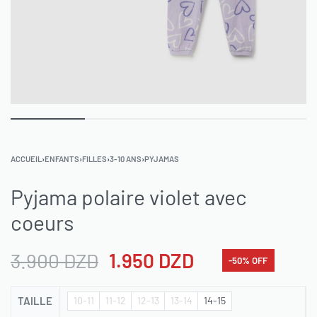
ACCUEIL
›
ENFANTS
›
FILLES
›
3-10 ANS
›
PYJAMAS
Pyjama polaire violet avec
coeurs
3.900
DZD
1.950
DZD
-50% OFF
TAILLE
10-11
11-12
12-13
13-14
14-15