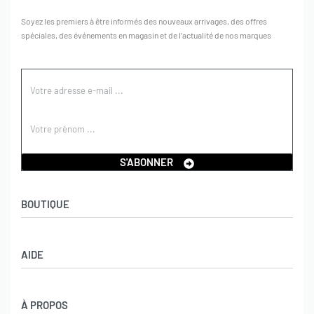
Soyez les premiers à être informés des nouveaux arrivages, des offres
spéciales, des événements en magasin et de l’actualité de nos marques
S'ABONNER
BOUTIQUE
Boutique
AIDE
Garçons
Filles
CGV
À PROPOS
Retours et échanges