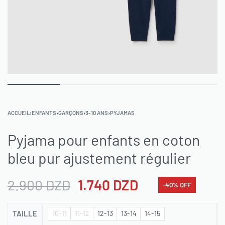
ACCUEIL
›
ENFANTS
›
GARÇONS
›
3-10 ANS
›
PYJAMAS
Pyjama pour enfants en coton
bleu pur ajustement régulier
2.900
DZD
1.740
DZD
-40% OFF
TAILLE
10-11
11-12
12-13
13-14
14-15