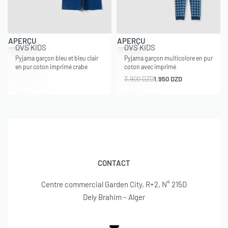
-50% OFF
APERÇU
APERÇU
OVS KIDS
OVS KIDS
Pyjama garçon bleu et bleu clair
Pyjama garçon multicolore en pur
en pur coton imprimé crabe
coton avec imprimé
3.900
DZD
1.950
DZD
CONTACT
Centre commercial Garden City, R+2, N° 215D
Dely Brahim – Alger