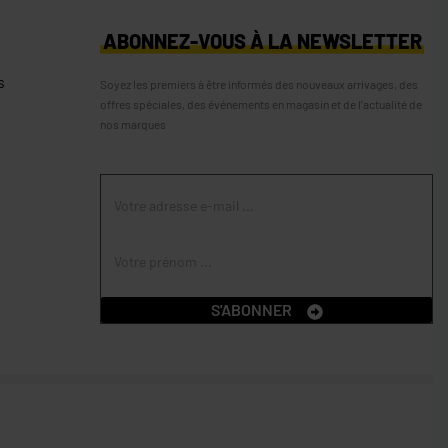
S
ABONNEZ-VOUS À LA NEWSLETTER
s
Soyez les premiers à être informés des nouveaux arrivages, des
offres spéciales, des événements en magasin et de l’actualité de
nos marques
S'ABONNER