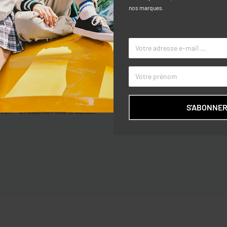
nos marques.
Caractéri
 Manches plafonnées. Fixation à zip à
TAILLE
COULEUR
S'ABONNE
oton – broderie: 100% coton
MARQUE