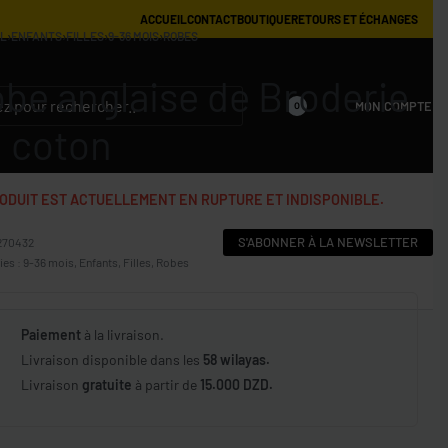
ACCUEIL
CONTACT
BOUTIQUE
RETOURS ET ÉCHANGES
IL
›
ENFANTS
›
FILLES
›
9-36 MOIS
›
ROBES
be anglaise de Broderie
MON COMPTE
0
 coton
ODUIT EST ACTUELLEMENT EN RUPTURE ET INDISPONIBLE.
S'ABONNER À LA NEWSLETTER
270432
ies :
9-36 mois
,
Enfants
,
Filles
,
Robes
Paiement
à la livraison.
Livraison disponible dans les
58 wilayas.
Livraison
gratuite
à partir de
15.000 DZD.