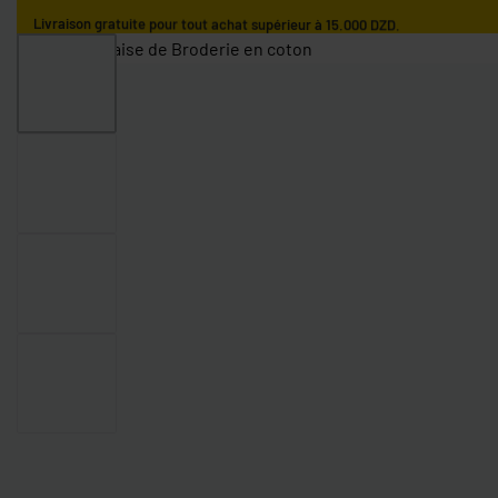
Livraison gratuite pour tout achat supérieur à 15.000 DZD.
ACCUEIL
GARÇONS
FILLES
NOS MARQUES
GARÇONS 0-9 MOIS
GARÇONS 9-36 MOIS
GARÇONS 3-10 AN
FILLES 0-9 MOIS
FILLES 9-36 MOIS
FILLES 3-10 ANS