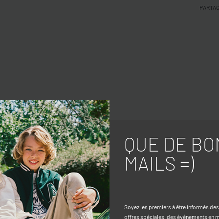
PARTA
QUE DE BO
MAILS =)
Soyez les premiers à être informés de
offres spéciales, des événements en ma