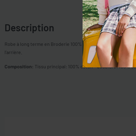
Description
Robe à long terme en Broderie 100% coton anglaise. Nou rond.
l’arrière.
Composition:
Tissu principal: 100% coton – doublure: 100% c