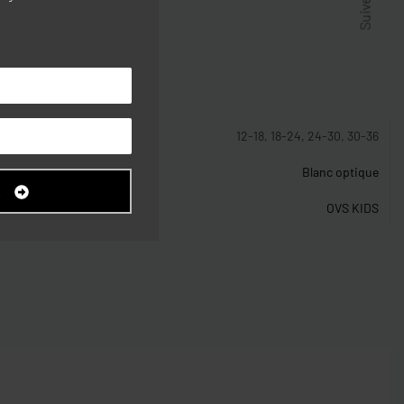
stiques
12-18, 18-24, 24-30, 30-36
Blanc optique
R
OVS KIDS