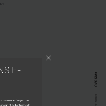
GER
NS E-
OVS Kids
Suivez-nous
s nouveaux arrivages, des
gasin et de l’actualité de