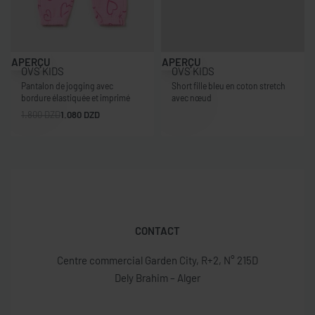
-40% OFF
APERÇU
APERÇU
OVS KIDS
OVS KIDS
Pantalon de jogging avec
Short fille bleu en coton stretch
bordure élastiquée et imprimé
avec nœud
1.800
DZD
1.080
DZD
CONTACT
Centre commercial Garden City, R+2, N° 215D
Dely Brahim – Alger