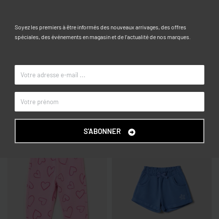
Caractéristiques
Soyez les premiers à être informés des nouveaux arrivages, des offres
9-12, 12-18, 18-24, 24-30, 30-36
TAILLE
spéciales, des événements en magasin et de l’actualité de nos marques.
Bleu
COULEUR
OVS KIDS
MARQUE
Articles similaires
S'ABONNER