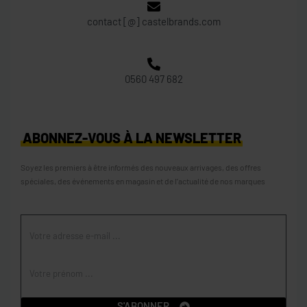
contact [@] castelbrands.com
0560 497 682
ABONNEZ-VOUS À LA NEWSLETTER
Soyez les premiers à être informés des nouveaux arrivages, des offres
spéciales, des événements en magasin et de l’actualité de nos marques
S'ABONNER