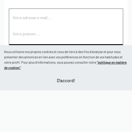
S'ABONNER
Nous utilisons nos propres cookies et ceux de tiers à des fins d’analyse et pour vous
présenter des annonces en lien avec vos préférences en fonction de vos habitudes et
votre profil. Pour plus d’informations, vous pouvez consulter notre
"politique en matière
BOUTIQUE
de cookies"
D'accord!
Boutique
AIDE
Garçons
Filles
CGV
À PROPOS
Retours et échanges
Politique de confidentialité
Nos marques