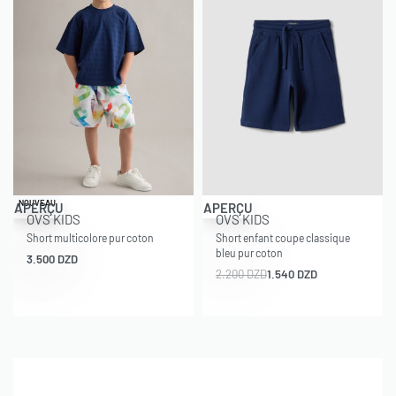
-30% OFF
NOUVEAU
APERÇU
APERÇU
OVS KIDS
OVS KIDS
Short multicolore pur coton
Short enfant coupe classique
bleu pur coton
3.500
DZD
2.200
DZD
1.540
DZD