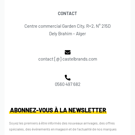
CONTACT
Centre commercial Garden City, R+2, N° 215D
Dely Brahim – Alger
contact [@] castelbrands.com
0560 497 682
ABONNEZ-VOUS À LA NEWSLETTER
Soyez les premiers à être informés des nouveaux arrivages, des offres
spéciales, des événements en magasin et de l’actualité de nos marques