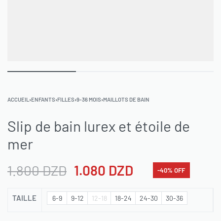
ACCUEIL
›
ENFANTS
›
FILLES
›
9-36 MOIS
›
MAILLOTS DE BAIN
Slip de bain lurex et étoile de
mer
1.800
DZD
1.080
DZD
-40% OFF
TAILLE
6-9
9-12
12-18
18-24
24-30
30-36