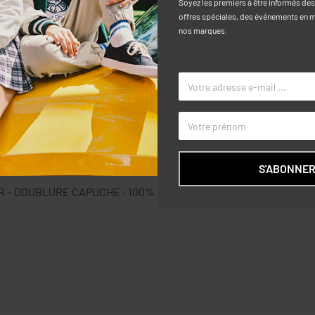
Soyez les premiers à être informés de
offres spéciales, des événements en ma
nos marques.
Caractéri
 destiné aux garçons de 10 à 15 ans.
TAILLE
nfort pendant les saisons les plus
COULEUR
 idéal pour l’automne et l’hiver, tandis
MARQUE
S'ABONNE
ER – DOUBLURE CAPUCHE : 100% COTON