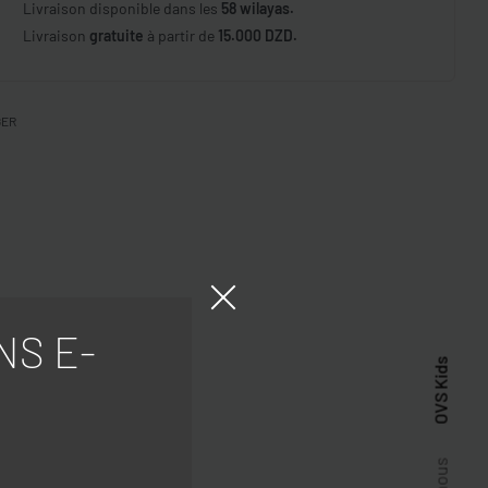
Livraison disponible dans les
58 wilayas.
Livraison
gratuite
à partir de
15.000 DZD.
GER
NS E-
OVS Kids