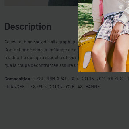
Description
Ce sweat blanc aux détails graphiques de la ligne OVS KIDS est
Confectionné dans un mélange de coton, il offre chaleur et co
froides. Le design à capuche et les manches longues le rendent
que la coupe décontractée assure un port confortable.
Composition:
TISSU PRINCIPAL : 80% COTON, 20% POLYEST
– MANCHETTES : 95% COTON, 5% ÉLASTHANNE