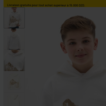
Livraison gratuite pour tout achat supérieur à 15.000 DZD.
ACCUEIL
GARÇONS
FILLES
NOS MARQUES
GARÇONS 0-9 MOIS
GARÇONS 9-36 MOIS
GARÇONS 3-10 AN
FILLES 0-9 MOIS
FILLES 9-36 MOIS
FILLES 3-10 ANS