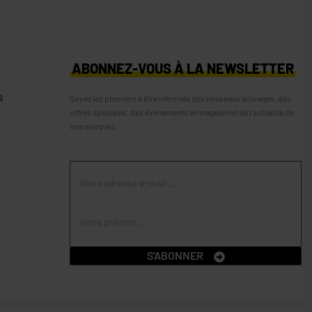
S
ABONNEZ-VOUS À LA NEWSLETTER
s
Soyez les premiers à être informés des nouveaux arrivages, des
offres spéciales, des événements en magasin et de l’actualité de
nos marques
S'ABONNER