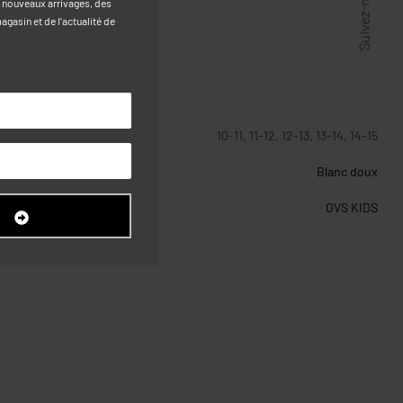
Suivez-nous
s nouveaux arrivages, des
gasin et de l’actualité de
stiques
10-11, 11-12, 12-13, 13-14, 14-15
Blanc doux
OVS KIDS
R