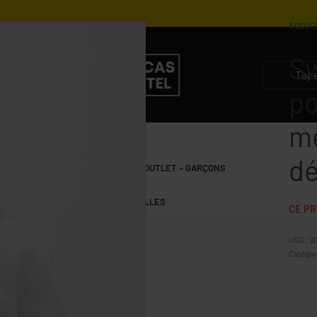
ACCUE
Sw
10.500
DZD
5.250
DZD
po
mé
dé
S
GARÇONS 10-15 ANS
OUTLET – GARÇONS
FILLES 10-15 ANS
OUTLET – FILLES
CE PR
2
Catégor