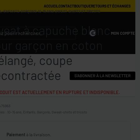
ACCUEIL
CONTACT
BOUTIQUE
RETOURS ET ÉCHANGES
IL
›
ENFANTS
›
GARÇONS
›
10-15 ANS
›
SWEAT-SHIRTS ET TRICOTS
eat à capuche blanc
MON COMPTE
0
ur garçon en coton
langé, coupe
contractée
S'ABONNER À LA NEWSLETTER
ODUIT EST ACTUELLEMENT EN RUPTURE ET INDISPONIBLE.
475963
ies :
10-15 ans
,
Enfants
,
Garçons
,
Sweat-shirts et tricots
Paiement
à la livraison.