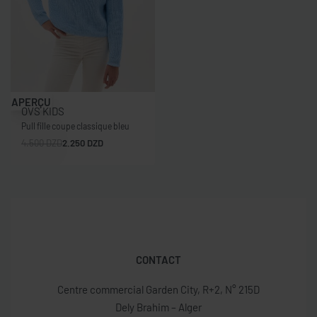
-50% OFF
APERÇU
OVS KIDS
Pull fille coupe classique bleu
4.500
DZD
2.250
DZD
CONTACT
Centre commercial Garden City, R+2, N° 215D
Dely Brahim – Alger