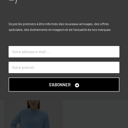
PARTIES: 94% COTON,4% ÉLASTHANNE,2% VISCOSE
Caractéristiques
Soyez les premiers à être informés des nouveaux arrivages, des offres
spéciales, des événements en magasin et de l’actualité de nos marques.
10-11, 11-12, 12-13, 13-14, 14-15
TAILLE
Gris clair
COULEUR
OVS KIDS
MARQUE
Articles similaires
S'ABONNER