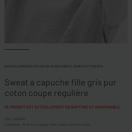
ACCUEIL
›
ENFANTS
›
FILLES
›
10-15 ANS
›
SWEAT-SHIRTS ET TRICOTS
Sweat à capuche fille gris pur
coton coupe régulière
CE PRODUIT EST ACTUELLEMENT EN RUPTURE ET INDISPONIBLE.
2468074
Catégories :
10-15 ans
,
Enfants
,
Filles
,
Sweat-shirts et tricots