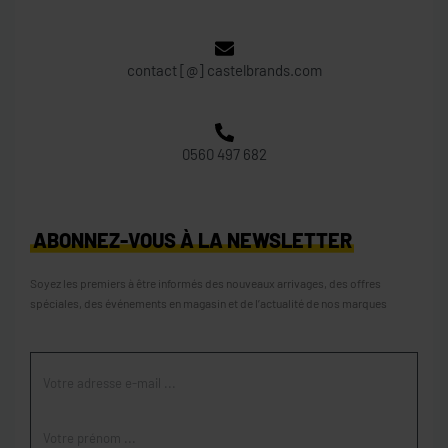
contact [@] castelbrands.com
0560 497 682
ABONNEZ-VOUS À LA NEWSLETTER
Soyez les premiers à être informés des nouveaux arrivages, des offres
spéciales, des événements en magasin et de l’actualité de nos marques