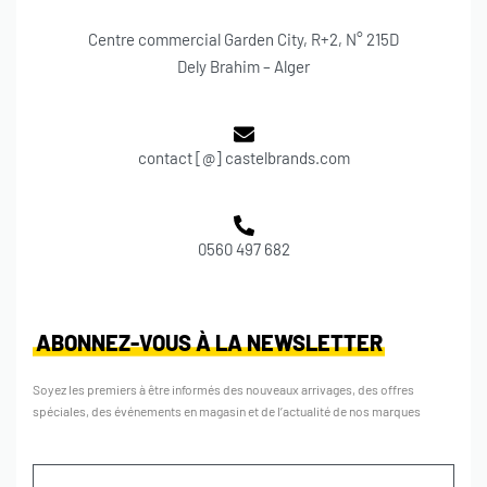
Centre commercial Garden City, R+2, N° 215D
Dely Brahim – Alger
contact [@] castelbrands.com
0560 497 682
ABONNEZ-VOUS À LA NEWSLETTER
Soyez les premiers à être informés des nouveaux arrivages, des offres
spéciales, des événements en magasin et de l’actualité de nos marques