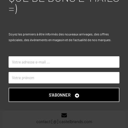
10-11, 11-12, 12-13, 13-14, 14-15
TAILLE
=)
Blanc noir
COULEUR
OVS KIDS
MARQUE
Soyez les premiers à être informés des nouveaux arrivages, des offres
spéciales, des événements en magasin et de l’actualité de nos marques.
CONTACT
Centre commercial Garden City, R+2, N° 215D
S'ABONNER
Dely Brahim – Alger
contact [@] castelbrands.com