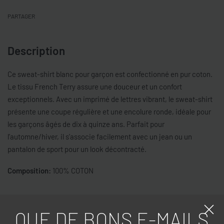
PARTAGER
Description
Ce sweat-shirt blanc pour garçon est confectionné en pur coton.
Le tissu French Terry assure une douceur et un confort
exceptionnels. Avec un imprimé de lettres vibrant, le sweat-shirt
présente une coupe régulière et une encolure ronde, idéale pour
les garçons âgés de dix à quinze ans. Parfait pour
l’automne/hiver, il s’associe facilement avec un jean ou un
pantalon de sport pour un look décontracté.
Composition:
100% COTON
Caractéristiques
QUE DE BONS E-MAILS