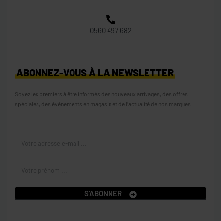
0560 497 682
ABONNEZ-VOUS À LA NEWSLETTER
Soyez les premiers à être informés des nouveaux arrivages, des offres
spéciales, des événements en magasin et de l’actualité de nos marques
S'ABONNER