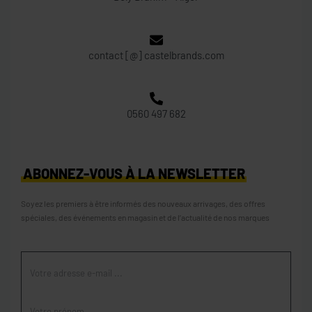
contact [@] castelbrands.com
0560 497 682
ABONNEZ-VOUS À LA NEWSLETTER
Soyez les premiers à être informés des nouveaux arrivages, des offres
spéciales, des événements en magasin et de l’actualité de nos marques