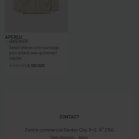
-40% OFF
APERÇU
OVS KIDS
Sweat-shirt en coton pur beige
pour enfants avec ajustement
régulier
3.500
DZD
2.100
DZD
CONTACT
Centre commercial Garden City, R+2, N° 215D
Dely Brahim – Alger