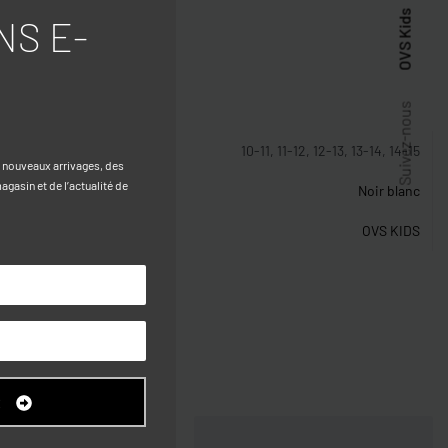
OVS Kids
NS E-
stiques
Suivez-nous
10-11, 11-12, 12-13, 13-14, 14-15
s nouveaux arrivages, des
gasin et de l’actualité de
Noir blanc
OVS KIDS
R