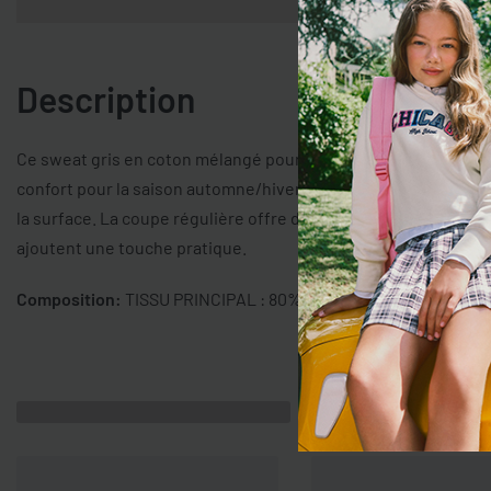
Description
Ce sweat gris en coton mélangé pour garçon de 10 à 15 ans de l
confort pour la saison automne/hiver. Le design urbain prése
la surface. La coupe régulière offre du confort, tandis que l
ajoutent une touche pratique.
Composition:
TISSU PRINCIPAL : 80% COTON,20% POLYESTE