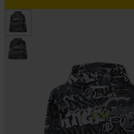
Livraison gratuite pour tout achat supérieur à 15.000 DZD.
ACCUEIL
GARÇONS
FILLES
NOS MARQUES
GARÇONS 0-9 MOIS
GARÇONS 9-36 MOIS
GARÇONS 3-10 AN
FILLES 0-9 MOIS
FILLES 9-36 MOIS
FILLES 3-10 ANS