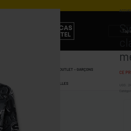
ACCUE
Sw
10.500
DZD
5.250
DZD
cl
mé
S
GARÇONS 10-15 ANS
OUTLET – GARÇONS
CE PR
FILLES 10-15 ANS
OUTLET – FILLES
2
Catégor