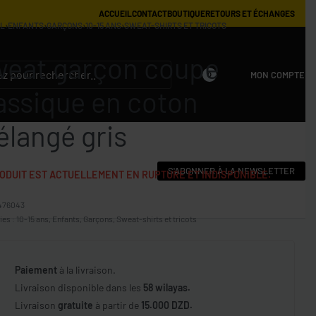
ACCUEIL
CONTACT
BOUTIQUE
RETOURS ET ÉCHANGES
IL
›
ENFANTS
›
GARÇONS
›
10-15 ANS
›
SWEAT-SHIRTS ET TRICOTS
eat garçon coupe
MON COMPTE
0
assique en coton
langé gris
S'ABONNER À LA NEWSLETTER
ODUIT EST ACTUELLEMENT EN RUPTURE ET INDISPONIBLE.
476043
ies :
10-15 ans
,
Enfants
,
Garçons
,
Sweat-shirts et tricots
Paiement
à la livraison.
Livraison disponible dans les
58 wilayas.
Livraison
gratuite
à partir de
15.000 DZD.