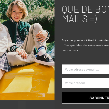
QUE DE BO
MAILS =)
Caractéri
a ligne OVS KIDS offre chaleur et
TAILLE
Soyez les premiers à être informés de
nte des imprimés graphiques sur toute
offres spéciales, des événements en ma
COULEUR
es manches longues et la capuche
nos marques.
MARQUE
R – DOUBLURE CAPUCHE : 100% COTON
S'ABONNE