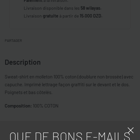
Paiement
à la livraison.
Livraison disponible dans les
58 wilayas.
Livraison
gratuite
à partir de
15.000 DZD.
PARTAGER
Description
Sweat-shirt en molleton 100% coton (doublure non brossée) avec
capuche. Imprimé lettrage façon graffiti sur le devant et le dos.
Poignets et bas côtelés.
Composition:
100% COTON
Caractéristiques
QUE DE BONS E-MAILS