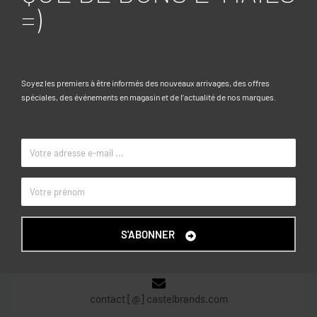
10-11, 11-12, 12-13, 13-14, 14-15
TAILLE
=)
Noir
COULEUR
OVS KIDS
MARQUE
Soyez les premiers à être informés des nouveaux arrivages, des offres
spéciales, des événements en magasin et de l’actualité de nos marques.
CONTACT
Centre commercial Garden City, R+2, N° 215D
S'ABONNER
Dely Brahim – Alger
contact [@] castelbrands.com