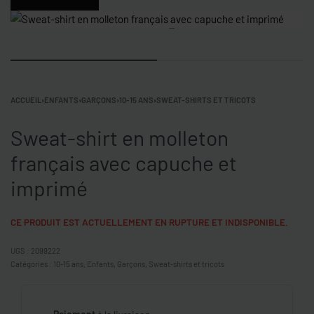
0
ACCUEIL
›
ENFANTS
›
GARÇONS
›
10-15 ANS
›
SWEAT-SHIRTS ET TRICOTS
Sweat-shirt en molleton
français avec capuche et
imprimé
CE PRODUIT EST ACTUELLEMENT EN RUPTURE ET INDISPONIBLE.
2099222
Catégories :
10-15 ans
,
Enfants
,
Garçons
,
Sweat-shirts et tricots