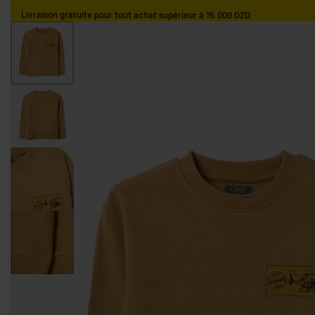
Livraison gratuite pour tout achat supérieur à 15.000 DZD.
ACCUEIL
GARÇONS
FILLES
NOS MARQUES
GARÇONS 0-9 MOIS
GARÇONS 9-36 MOIS
GARÇONS 3-10 AN
FILLES 0-9 MOIS
FILLES 9-36 MOIS
FILLES 3-10 ANS