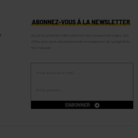
S
ABONNEZ-VOUS À LA NEWSLETTER
s
Soyez les premiers à être informés des nouveaux arrivages, des
offres spéciales, des événements en magasin et de l’actualité de
nos marques
S'ABONNER