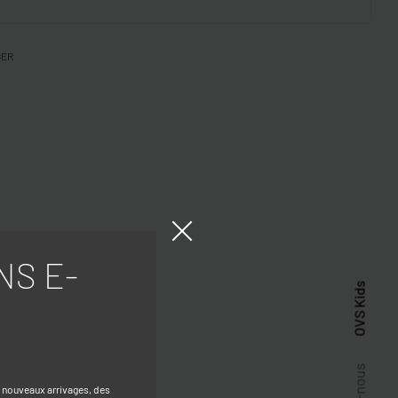
GER
NS E-
OVS Kids
s nouveaux arrivages, des