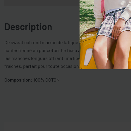
Description
Ce sweat col rond marron de la ligne OVS KIDS est conçu pour l
confectionné en pur coton. Le tissu assure confort et respirabi
les manches longues offrent une liberté de mouvement. Un vê
fraîches, parfait pour toute occasion.
Composition:
100% COTON