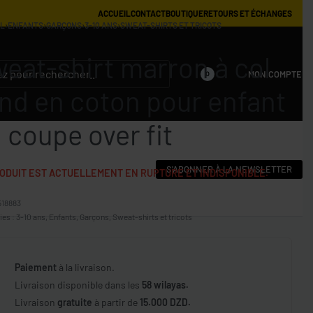
ACCUEIL
CONTACT
BOUTIQUE
RETOURS ET ÉCHANGES
IL
›
ENFANTS
›
GARÇONS
›
3-10 ANS
›
SWEAT-SHIRTS ET TRICOTS
eat-shirt marron à col
MON COMPTE
0
nd en coton pour enfant
 coupe over fit
S'ABONNER À LA NEWSLETTER
ODUIT EST ACTUELLEMENT EN RUPTURE ET INDISPONIBLE.
518883
ies :
3-10 ans
,
Enfants
,
Garçons
,
Sweat-shirts et tricots
Paiement
à la livraison.
Livraison disponible dans les
58 wilayas.
Livraison
gratuite
à partir de
15.000 DZD.