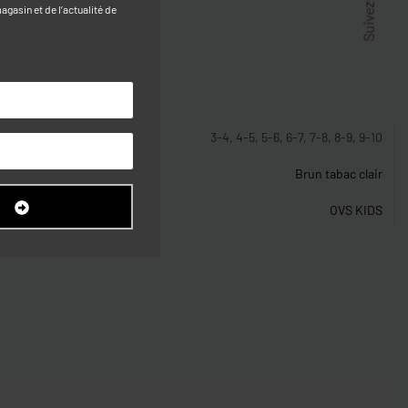
Suivez-nous
gasin et de l’actualité de
stiques
3-4, 4-5, 5-6, 6-7, 7-8, 8-9, 9-10
Brun tabac clair
R
OVS KIDS