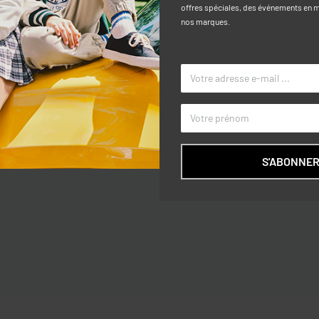
offres spéciales, des événements en ma
nos marques.
Caractéri
es enfants âgés de 3 à 10 ans et
TAILLE
lité, tandis que la coupe oversize et
COULEUR
tement idéal pour les journées plus
S'ABONNE
MARQUE