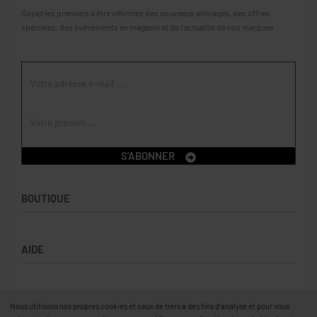
Soyez les premiers à être informés des nouveaux arrivages, des offres
spéciales, des événements en magasin et de l’actualité de nos marques
S'ABONNER
BOUTIQUE
Boutique
AIDE
Garçons
Filles
CGV
À PROPOS
Nous utilisons nos propres cookies et ceux de tiers à des fins d’analyse et pour vous
Retours et échanges