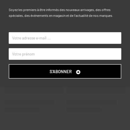
3-4, 4-5, 5-6, 6-7, 7-8
TAILLE
Soyez les premiers à être informés des nouveaux arrivages, des offres
spéciales, des événements en magasin et de l’actualité de nos marques.
Bleu royal
COULEUR
OVS KIDS
MARQUE
S'ABONNER