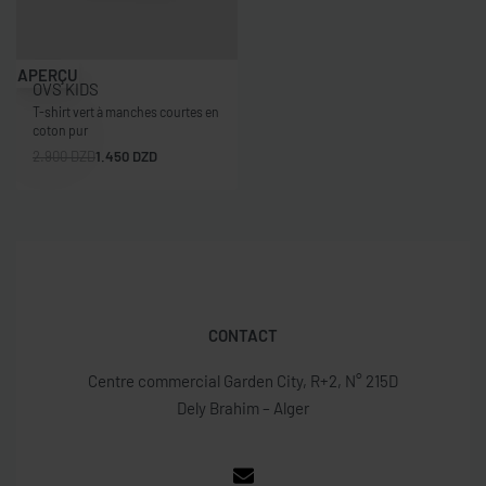
-50% OFF
APERÇU
OVS KIDS
T-shirt vert à manches courtes en
coton pur
2.900
DZD
1.450
DZD
CONTACT
Centre commercial Garden City, R+2, N° 215D
Dely Brahim – Alger