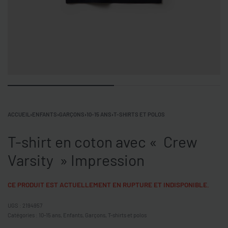
ACCUEIL
›
ENFANTS
›
GARÇONS
›
10-15 ANS
›
T-SHIRTS ET POLOS
T-shirt en coton avec « Crew
Varsity » Impression
CE PRODUIT EST ACTUELLEMENT EN RUPTURE ET INDISPONIBLE.
2194957
Catégories :
10-15 ans
,
Enfants
,
Garçons
,
T-shirts et polos