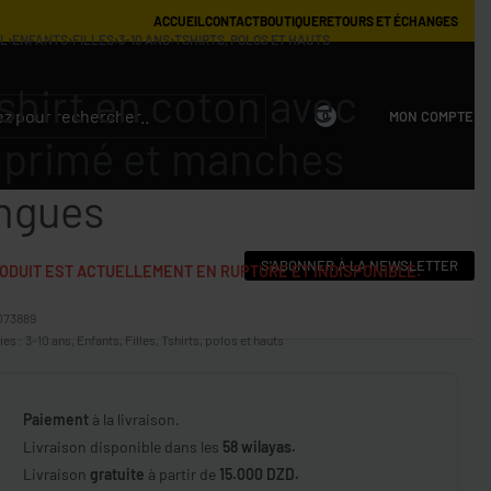
ACCUEIL
CONTACT
BOUTIQUE
RETOURS ET ÉCHANGES
IL
›
ENFANTS
›
FILLES
›
3-10 ANS
›
TSHIRTS, POLOS ET HAUTS
shirt en coton avec
MON COMPTE
0
primé et manches
ngues
S'ABONNER À LA NEWSLETTER
ODUIT EST ACTUELLEMENT EN RUPTURE ET INDISPONIBLE.
073889
ies :
3-10 ans
,
Enfants
,
Filles
,
Tshirts, polos et hauts
Paiement
à la livraison.
Livraison disponible dans les
58 wilayas.
Livraison
gratuite
à partir de
15.000 DZD.