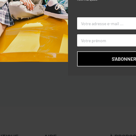
Caractéri
ns et lettres avec strass sur le
TAILLE
COULEUR
S'ABONNE
MARQUE