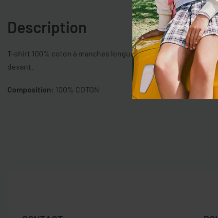
Description
T-shirt 100% coton à manches longues. Col rond. Imprimé bonbo
devant.
Composition:
100% COTON