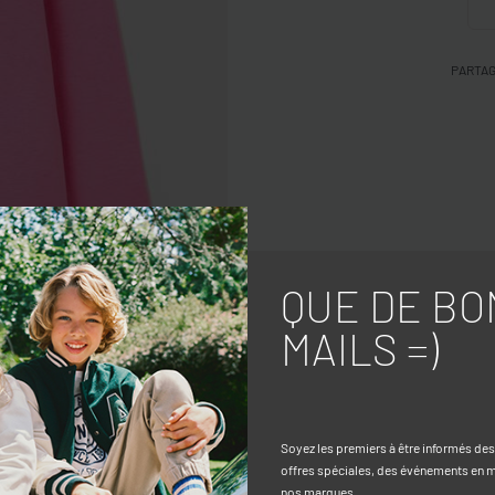
PARTA
QUE DE BO
MAILS =)
Soyez les premiers à être informés de
offres spéciales, des événements en ma
nos marques.