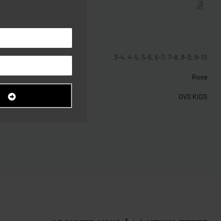
stiques
3-4, 4-5, 5-6, 6-7, 7-8, 8-9, 9-10
Rose
R
OVS KIDS