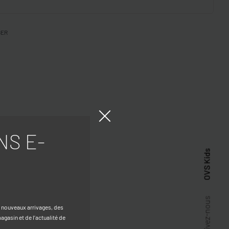
GER
NS E-
OVS Kids
Suivez-nous
s nouveaux arrivages, des
gasin et de l’actualité de