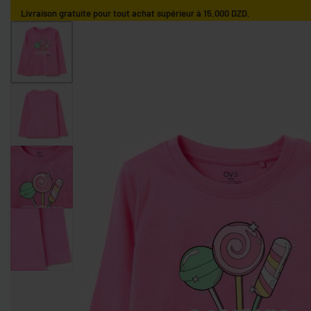
Livraison gratuite pour tout achat supérieur à 15.000 DZD.
ACCUEIL
GARÇONS
FILLES
NOS MARQUES
GARÇONS 0-9 MOIS
GARÇONS 9-36 MOIS
GARÇONS 3-10 AN
FILLES 0-9 MOIS
FILLES 9-36 MOIS
FILLES 3-10 ANS