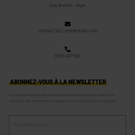
Dely Brahim – Alger
contact [@] castelbrands.com
0560 497 682
ABONNEZ-VOUS À LA NEWSLETTER
Soyez les premiers à être informés des nouveaux arrivages, des offres
spéciales, des événements en magasin et de l’actualité de nos marques