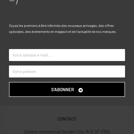
Composition:
100% coton
Caractéristiques
Soyez les premiers à être informés des nouveaux arrivages, des offres
spéciales, des événements en magasin et de l’actualité de nos marques.
3-4, 4-5, 5-6, 6-7, 7-8, 8-9, 9-10
TAILLE
Beige
COULEUR
OVS KIDS
MARQUE
S'ABONNER
CONTACT
Centre commercial Garden City, R+2, N° 215D