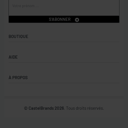
S'ABONNER
BOUTIQUE
Boutique
AIDE
Garçons
Filles
CGV
À PROPOS
Retours et échanges
Politique de confidentialité
Nos marques
Mon compte
© CastelBrands 2026
. Tous droits réservés.
Contact