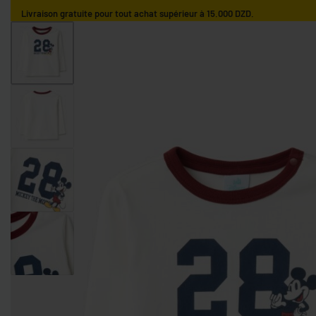
Livraison gratuite pour tout achat supérieur à 15.000 DZD.
ACCUEIL
GARÇONS
FILLES
NOS MARQUES
GARÇONS 0-9 MOIS
GARÇONS 9-36 MOIS
GARÇONS 3-10 AN
FILLES 0-9 MOIS
FILLES 9-36 MOIS
FILLES 3-10 ANS