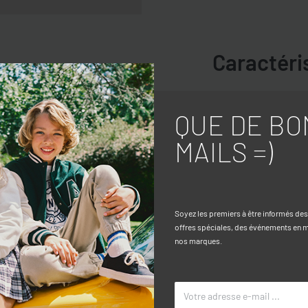
Caractéri
onfectionné en pur coton pour assurer
TAILLE
QUE DE BO
s. Il présente une coupe classique avec
COULEUR
 la saison printemps-été. Orné d’un
MAILS =)
votre tout-petit.
MARQUE
Soyez les premiers à être informés de
offres spéciales, des événements en ma
nos marques.