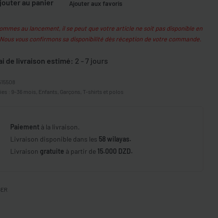
jouter au panier
Ajouter aux favoris
mmes au lancement, il se peut que votre article ne soit pas disponible en
 Nous vous confirmons sa disponibilité dès réception de votre commande.
ai de livraison estimé:
2 - 7 jours
515508
ies :
9-36 mois
,
Enfants
,
Garçons
,
T-shirts et polos
Paiement
à la livraison.
Livraison disponible dans les
58 wilayas.
Livraison
gratuite
à partir de
15.000 DZD.
GER