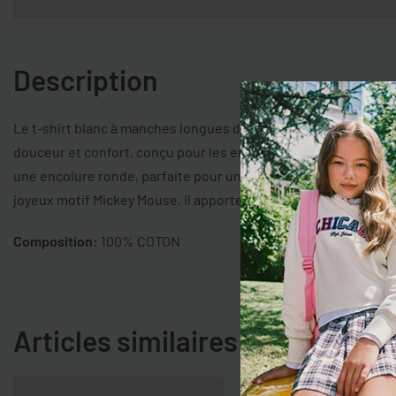
Description
Le t-shirt blanc à manches longues de la ligne OVS KIDS est c
douceur et confort, conçu pour les enfants âgés de 9 à 36 moi
une encolure ronde, parfaite pour un usage quotidien pendant
joyeux motif Mickey Mouse, il apporte de la joie aux tenues de 
Composition:
100% COTON
Articles similaires