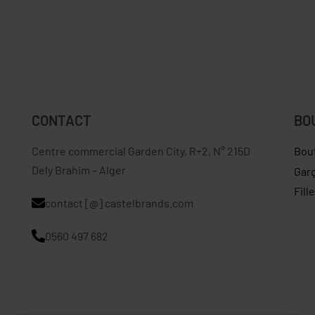
CONTACT
BO
Centre commercial Garden City, R+2, N° 215D
Bou
Dely Brahim – Alger
Gar
Fill
contact [@] castelbrands.com
0560 497 682