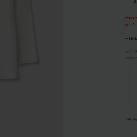
A
Nous so
stock.
— Dél
2
Catégor
PARTA