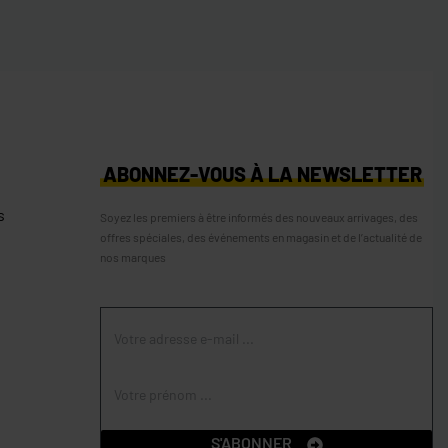
S
ABONNEZ-VOUS À LA NEWSLETTER
s
Soyez les premiers à être informés des nouveaux arrivages, des
offres spéciales, des événements en magasin et de l’actualité de
nos marques
S'ABONNER