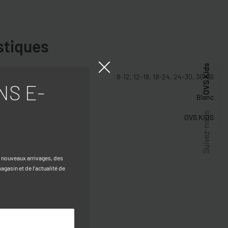
stiques
OVS Kids
9-12, 12-18, 18-24, 24-30, 30-36
NS E-
Blanc
Suivez-nous
OVS KIDS
s nouveaux arrivages, des
gasin et de l’actualité de