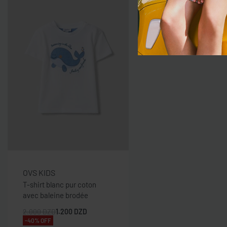
OVS KIDS
T-shirt blanc pur coton
avec baleine brodée
2.000
DZD
1.200
DZD
-40% OFF