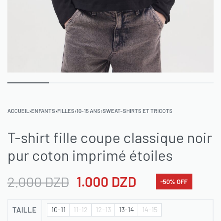
ACCUEIL
›
ENFANTS
›
FILLES
›
10-15 ANS
›
SWEAT-SHIRTS ET TRICOTS
T-shirt fille coupe classique noir
pur coton imprimé étoiles
2.000
DZD
1.000
DZD
-50% OFF
TAILLE
10-11
11-12
12-13
13-14
14-15