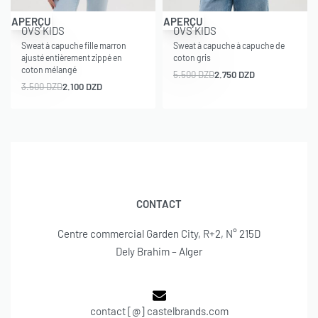
-40% OFF
-50% OFF
APERÇU
APERÇU
OVS KIDS
OVS KIDS
Sweat à capuche fille marron
Sweat à capuche à capuche de
ajusté entièrement zippé en
coton gris
coton mélangé
5.500
DZD
2.750
DZD
3.500
DZD
2.100
DZD
CONTACT
Centre commercial Garden City, R+2, N° 215D
Dely Brahim – Alger
contact [@] castelbrands.com