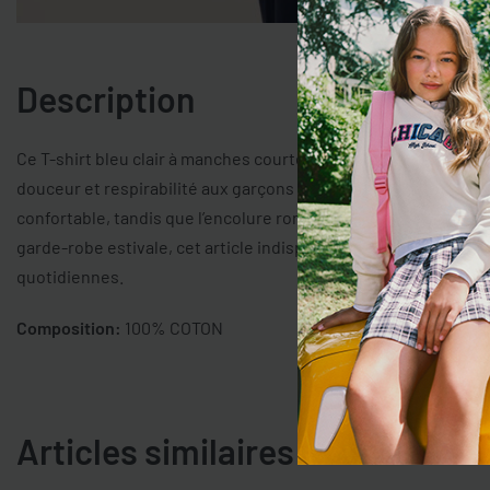
Description
Ce T-shirt bleu clair à manches courtes de la ligne OVS KIDS e
douceur et respirabilité aux garçons de 10 à 15 ans. La coupe o
confortable, tandis que l’encolure ronde offre un look décontra
garde-robe estivale, cet article indispensable garantit confort 
quotidiennes.
Composition:
100% COTON
Articles similaires