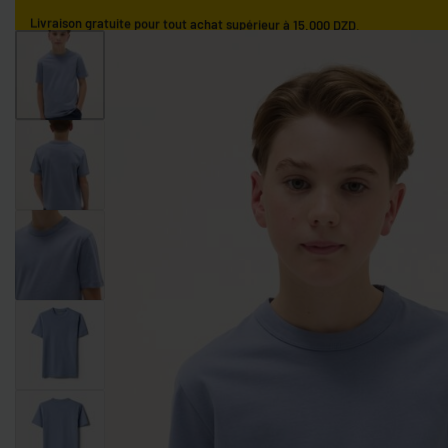
Livraison gratuite pour tout achat supérieur à 15.000 DZD.
ACCUEIL
GARÇONS
FILLES
NOS MARQUES
GARÇONS 0-9 MOIS
GARÇONS 9-36 MOIS
GARÇONS 3-10 AN
FILLES 0-9 MOIS
FILLES 9-36 MOIS
FILLES 3-10 ANS