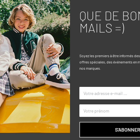
QUE DE BO
MAILS =)
Caractéri
st confectionné en pur coton, assurant
TAILLE
ver fit offre un ajustement
Soyez les premiers à être informés de
COULEUR
cté et polyvalent. Parfait pour la
offres spéciales, des événements en ma
nos marques.
et praticité lors des activités
MARQUE
S'ABONNE