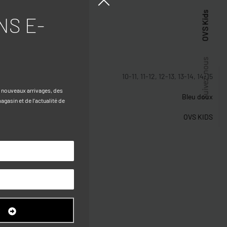
OVS Kids
NS E-
stiques
Suivez-nous
10-11, 11-12, 12-13, 13-14, 14-15
s nouveaux arrivages, des
Bleu doux
gasin et de l’actualité de
OVS KIDS
R