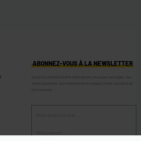
S
ABONNEZ-VOUS À LA NEWSLETTER
s
Soyez les premiers à être informés des nouveaux arrivages, des
offres spéciales, des événements en magasin et de l’actualité de
nos marques