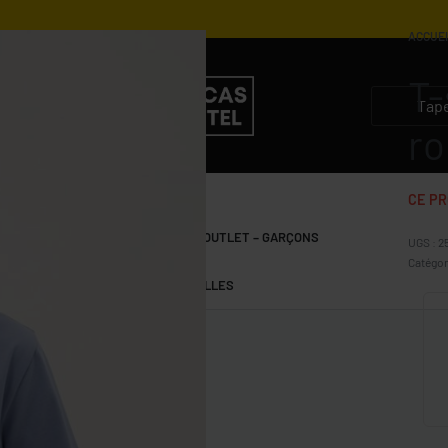
ACCUE
T-
1.300
DZD
650
DZD
2.900
DZD
1.450
DZD
ro
CE PR
S
GARÇONS 10-15 ANS
OUTLET – GARÇONS
2
Catégor
FILLES 10-15 ANS
OUTLET – FILLES