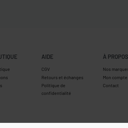
UTIQUE
AIDE
À PROPO
tique
CGV
Nos marque
çons
Retours et échanges
Mon compte
es
Politique de
Contact
confidentialité