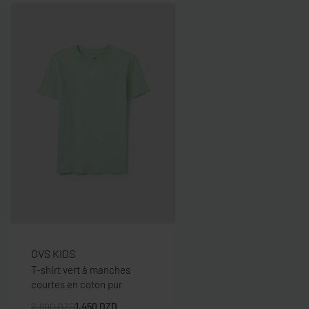
OVS KIDS
T-shirt vert à manches
courtes en coton pur
2.900
DZD
1.450
DZD