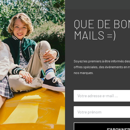
QUE DE BO
Caractéri
MAILS =)
es Lakers sur le devant, est conçu pour
TAILLE
l offre un design simple et sportif avec
COULEUR
nt régulier garantit le confort et la
Soyez les premiers à être informés de
n.
offres spéciales, des événements en ma
MARQUE
nos marques.
S'ABONNE