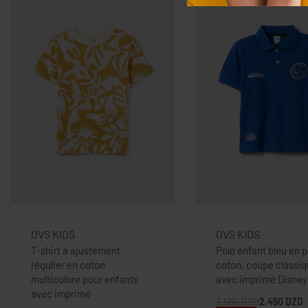
OVS KIDS
OVS KIDS
T-shirt à ajustement
Polo enfant bleu en p
régulier en coton
coton, coupe classi
multicolore pour enfants
avec imprimé Disney
avec imprimé
3.500
DZD
2.450
DZD