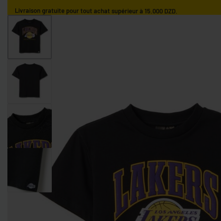
Livraison gratuite pour tout achat supérieur à 15.000 DZD.
ACCUEIL
GARÇONS
FILLES
NOS MARQUES
GARÇONS 0-9 MOIS
GARÇONS 9-36 MOIS
GARÇONS 3-10 AN
FILLES 0-9 MOIS
FILLES 9-36 MOIS
FILLES 3-10 ANS