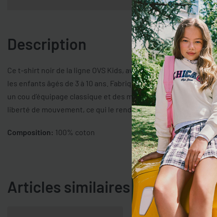
Description
Ce t-shirt noir de la ligne OVS Kids, avec le logo de Los Angel
les enfants âgés de 3 à 10 ans. Fabriqué à partir de coton pur, i
un cou d’équipage classique et des manches courtes. L’ajusteme
liberté de mouvement, ce qui le rend idéal pour toute occasio
Composition:
100% coton
Articles similaires