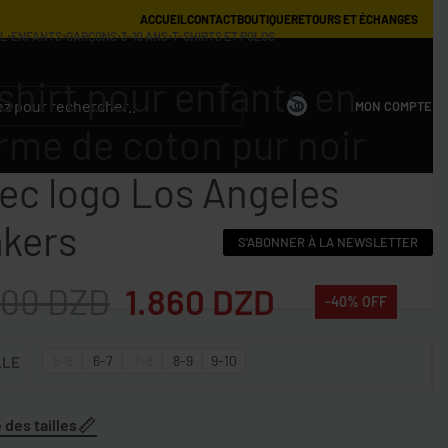
ACCUEIL
CONTACT
BOUTIQUE
RETOURS ET ÉCHANGES
IL
›
ENFANTS
›
GARÇONS
›
3-10 ANS
›
T-SHIRTS ET POLOS
shirt pour enfants en
MON COMPTE
0
rme de coton pur noir
ec logo Los Angeles
kers
S'ABONNER À LA NEWSLETTER
100
DZD
1.860
DZD
-40% OFF
5-6
6-7
7-8
8-9
9-10
LLE
 des tailles