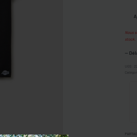
A
Nous so
stock.
— Dél
2
Catégor
PARTA