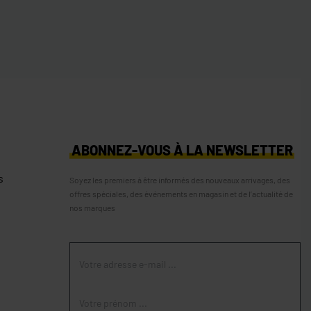
S
ABONNEZ-VOUS À LA NEWSLETTER
s
Soyez les premiers à être informés des nouveaux arrivages, des
offres spéciales, des événements en magasin et de l’actualité de
nos marques