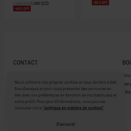
-30% OFF
1.800
DZD
1.080
DZD
-40% OFF
CONTACT
BO
Centre commercial Garden City, R+2, N° 215D
Bou
Nous utilisons nos propres cookies et ceux de tiers à des
Dely Brahim – Alger
Gar
fins d’analyse et pour vous présenter des annonces en
Fill
lien avec vos préférences en fonction de vos habitudes et
contact [@] castelbrands.com
votre profil. Pour plus d’informations, vous pouvez
consulter notre
"politique en matière de cookies"
0560 497 682
D'accord!