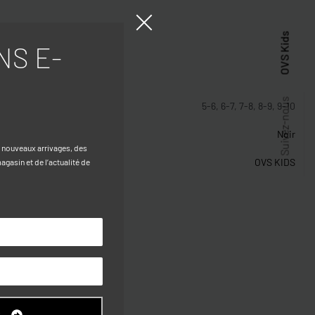
OVS Kids
NS E-
stiques
Suivez-nous
5-6, 6-7, 7-8, 8-9, 9-10
Noir
s nouveaux arrivages, des
OVS KIDS
gasin et de l’actualité de
R