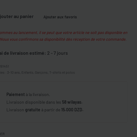
jouter au panier
Ajouter aux favoris
mmes au lancement, il se peut que votre article ne soit pas disponible en
 Nous vous confirmons sa disponibilité dès réception de votre commande.
ai de livraison estimé:
2 - 7 jours
261451
ies :
3-10 ans
,
Enfants
,
Garçons
,
T-shirts et polos
Paiement
à la livraison.
Livraison disponible dans les
58 wilayas.
Livraison
gratuite
à partir de
15.000 DZD.
GER