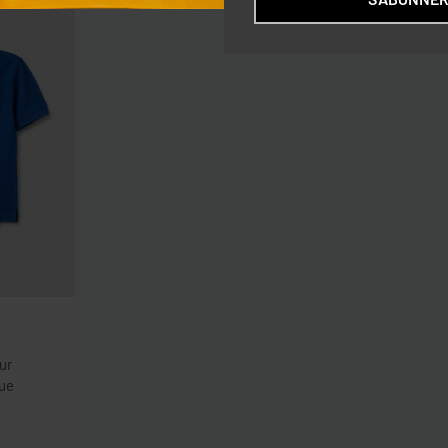
ur
que