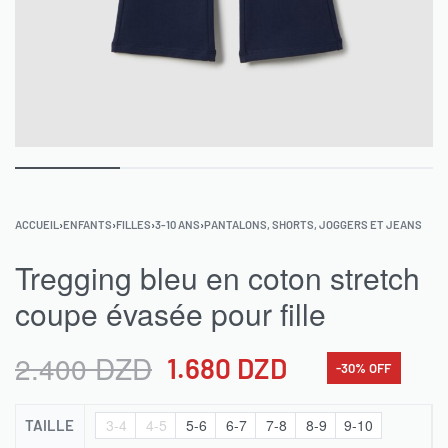
ACCUEIL
›
ENFANTS
›
FILLES
›
3-10 ANS
›
PANTALONS, SHORTS, JOGGERS ET JEANS
Tregging bleu en coton stretch
coupe évasée pour fille
2.400
DZD
1.680
DZD
-30% OFF
3-4
4-5
5-6
6-7
7-8
8-9
9-10
TAILLE