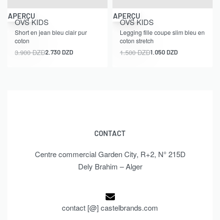
-30% OFF
-30% OFF
APERÇU
APERÇU
OVS KIDS
OVS KIDS
Short en jean bleu clair pur
Legging fille coupe slim bleu en
coton
coton stretch
3.900
DZD
1.500
DZD
2.730
DZD
1.050
DZD
CONTACT
Centre commercial Garden City, R+2, N° 215D
Dely Brahim – Alger
contact [@] castelbrands.com