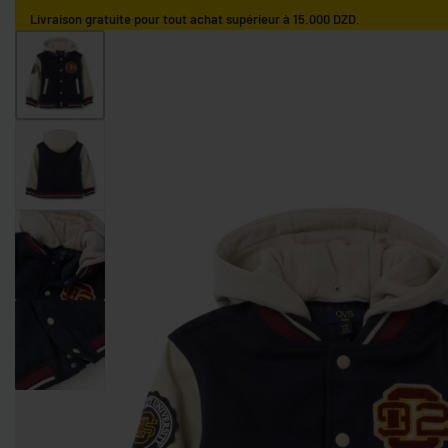
Livraison gratuite pour tout achat supérieur à 15.000 DZD.
ACCUEIL
GARÇONS
FILLES
NOS MARQUES
GARÇONS 0-9 MOIS
GARÇONS 9-36 MOIS
GARÇONS 3-10 AN
FILLES 0-9 MOIS
FILLES 9-36 MOIS
FILLES 3-10 ANS