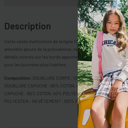
Description
Cette veste multicolore de la ligne OVS KIDS est parfaite pour 
amovible ajoute de la polyvalence, tandis que la fermeture à bo
détails colorés sur les bords apportent une touche de style u
pour les journées plus fraîches.
Composition:
DOUBLURE CORPS : 100% POLYESTER – DOUBL
DOUBLURE CAPUCHE : 60% COTON, 40% POLYESTER – REMBO
CAPUCHE : 60% COTON, 40% POLYESTER – CORPS : 100% PO
POLYESTER – REVÊTEMENT : 100% POLYURÉTHANE