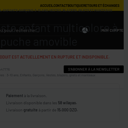
ACCUEIL
CONTACT
BOUTIQUE
RETOURS ET ÉCHANGES
IL
›
ENFANTS
›
GARÇONS
›
3-10 ANS
›
VESTES, BLAZERS, GILETS ET MANTEAUX
ste enfant multicolore à
MON COMPTE
0
puche amovible
ODUIT EST ACTUELLEMENT EN RUPTURE ET INDISPONIBLE.
S'ABONNER À LA NEWSLETTER
447776
ies :
3-10 ans
,
Enfants
,
Garçons
,
Vestes, blazers, gilets et manteaux
Paiement
à la livraison.
Livraison disponible dans les
58 wilayas.
Livraison
gratuite
à partir de
15.000 DZD.