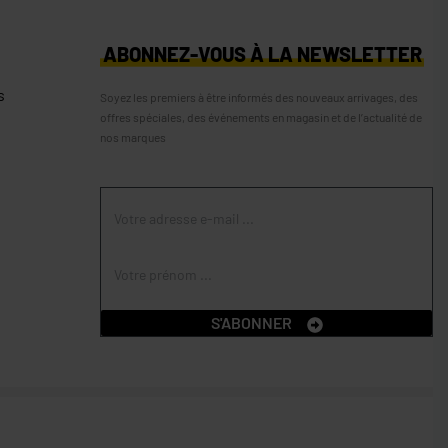
S
ABONNEZ-VOUS À LA NEWSLETTER
s
Soyez les premiers à être informés des nouveaux arrivages, des
offres spéciales, des événements en magasin et de l’actualité de
nos marques
S'ABONNER