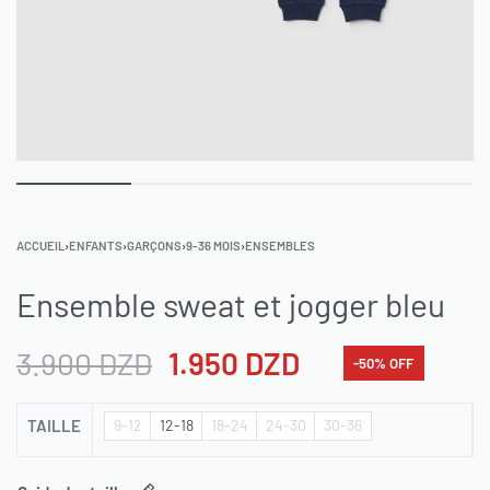
ACCUEIL
›
ENFANTS
›
GARÇONS
›
9-36 MOIS
›
ENSEMBLES
Ensemble sweat et jogger bleu
3.900
DZD
1.950
DZD
-50% OFF
TAILLE
9-12
12-18
18-24
24-30
30-36