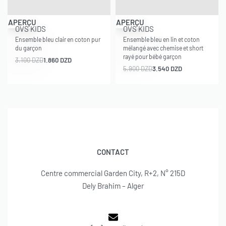
-40% OFF
-40% OFF
APERÇU
APERÇU
OVS KIDS
OVS KIDS
Ensemble bleu clair en coton pur
Ensemble bleu en lin et coton
du garçon
mélangé avec chemise et short
rayé pour bébé garçon
3.100
DZD
1.860
DZD
5.900
DZD
3.540
DZD
CONTACT
Centre commercial Garden City, R+2, N° 215D
Dely Brahim – Alger