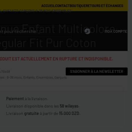
ACCUEIL
CONTACT
BOUTIQUE
RETOURS ET ÉCHANGES
IL
›
ENFANTS
›
GARÇONS
›
9-36 MOIS
›
ENSEMBLES
nue Enfant Multicolore
MON COMPTE
0
gular Fit Pur Coton
ODUIT EST ACTUELLEMENT EN RUPTURE ET INDISPONIBLE.
S'ABONNER À LA NEWSLETTER
475458
ies :
9-36 mois
,
Enfants
,
Ensembles
,
Garçons
Paiement
à la livraison.
Livraison disponible dans les
58 wilayas.
Livraison
gratuite
à partir de
15.000 DZD.