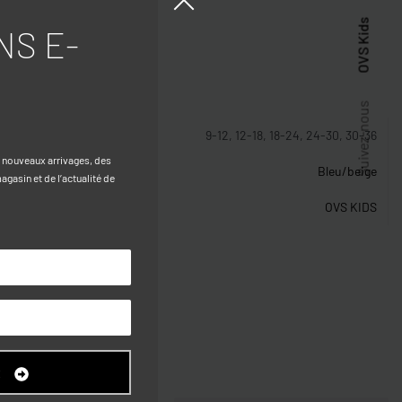
OVS Kids
NS E-
stiques
Suivez-nous
9-12, 12-18, 18-24, 24-30, 30-36
s nouveaux arrivages, des
Bleu/beige
gasin et de l’actualité de
OVS KIDS
R