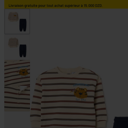
Livraison gratuite pour tout achat supérieur à 15.000 DZD.
ACCUEIL
GARÇONS
FILLES
NOS MARQUES
GARÇONS 0-9 MOIS
GARÇONS 9-36 MOIS
GARÇONS 3-10 AN
FILLES 0-9 MOIS
FILLES 9-36 MOIS
FILLES 3-10 ANS