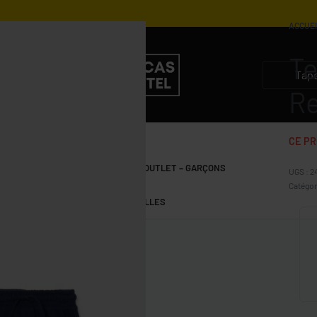
ACCUE
Te
3.500
3.900
DZD
DZD
1.750
1.950
DZD
DZD
Re
CE PR
S
GARÇONS 10-15 ANS
OUTLET – GARÇONS
2
Catégor
FILLES 10-15 ANS
OUTLET – FILLES