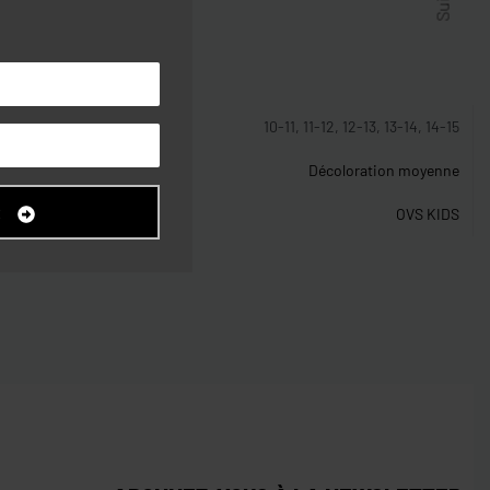
stiques
10-11, 11-12, 12-13, 13-14, 14-15
Décoloration moyenne
R
OVS KIDS