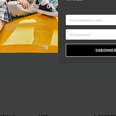
Caractéri
ns sur le devant. Cinq poches.
TAILLE
COULEUR
S'ABONNE
MARQUE