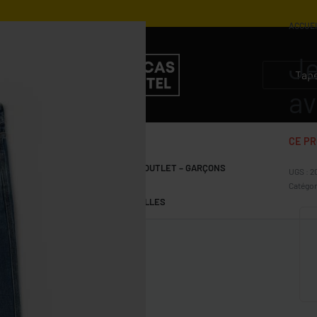
ACCUE
Je
5.200
DZD
2.600
DZD
3.100
DZD
1.550
DZD
av
CE PR
S
GARÇONS 10-15 ANS
OUTLET – GARÇONS
2
Catégor
FILLES 10-15 ANS
OUTLET – FILLES