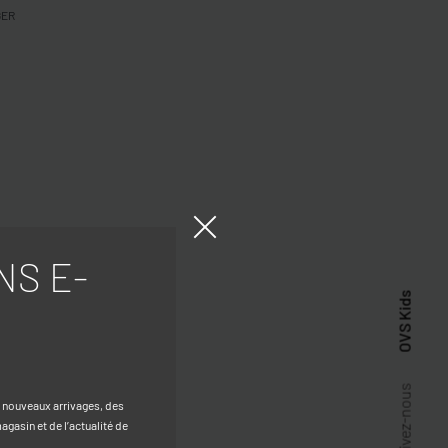
GER
NS E-
OVS Kids
Suivez-nous
s nouveaux arrivages, des
gasin et de l’actualité de