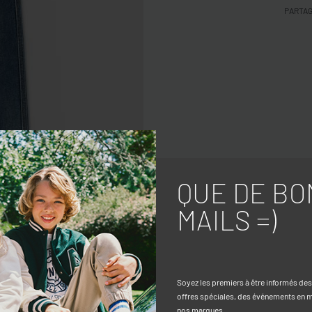
PARTA
QUE DE BO
MAILS =)
Soyez les premiers à être informés de
offres spéciales, des événements en ma
nos marques.