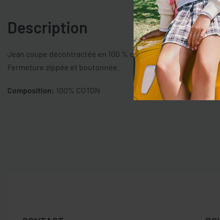
Description
Jean coupe décontractée en 100 % coton recyclé avec abrasio
Fermeture zippée et boutonnée.
Composition:
100% COTON