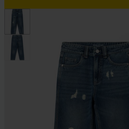
Livraison gratuite pour tout achat supérieur à 15.000 DZD.
ACCUEIL
GARÇONS
FILLES
NOS MARQUES
GARÇONS 0-9 MOIS
GARÇONS 9-36 MOIS
GARÇONS 3-10 AN
FILLES 0-9 MOIS
FILLES 9-36 MOIS
FILLES 3-10 ANS