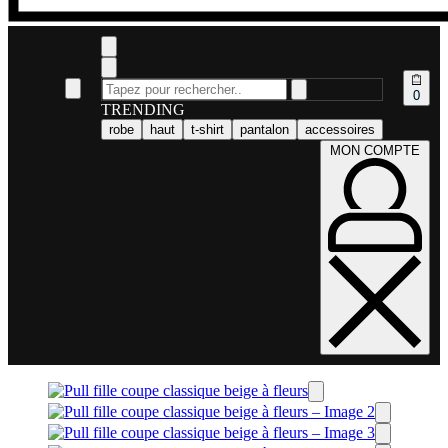
0
TRENDING
robe
haut
t-shirt
pantalon
accessoires
MON COMPTE