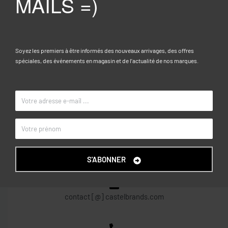
MAILS =)
Rose clair
COULEUR
OVS KIDS
MARQUE
Soyez les premiers à être informés des nouveaux arrivages, des offres
spéciales, des événements en magasin et de l’actualité de nos marques.
CONTACT
Centre commercial Garden City, R+2, N° 215D
Dely Brahim – Alger
S'ABONNER
contact [@] castelbrands.com