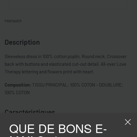
PARTAGER
Description
Sleeveless dress in 100% cotton poplin. Round neck. Crossover
back with buttons and elasticated cut-out detail. All-over Love
Therapy lettering and flowers print with heart.
Composition:
TISSU PRINCIPAL: 100% COTON – DOUBLURE:
100% COTON
Caractéristiques
QUE DE BONS E-
3-4, 4-5, 5-6, 6-7, 7-8, 8-9, 9-10
TAILLE