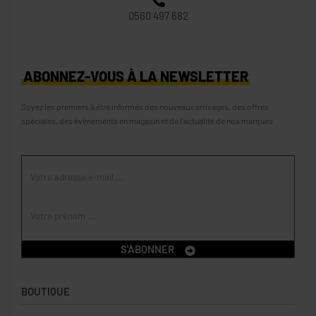
0560 497 682
ABONNEZ-VOUS À LA NEWSLETTER
Soyez les premiers à être informés des nouveaux arrivages, des offres
spéciales, des événements en magasin et de l’actualité de nos marques
S'ABONNER
BOUTIQUE