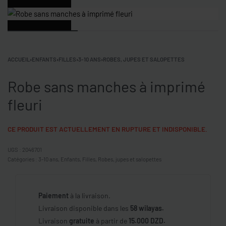
0
ACCUEIL
›
ENFANTS
›
FILLES
›
3-10 ANS
›
ROBES, JUPES ET SALOPETTES
Robe sans manches à imprimé
fleuri
CE PRODUIT EST ACTUELLEMENT EN RUPTURE ET INDISPONIBLE.
2046701
Catégories :
3-10 ans
,
Enfants
,
Filles
,
Robes, jupes et salopettes
Paiement
à la livraison.
Livraison disponible dans les
58 wilayas.
Livraison
gratuite
à partir de
15.000 DZD.